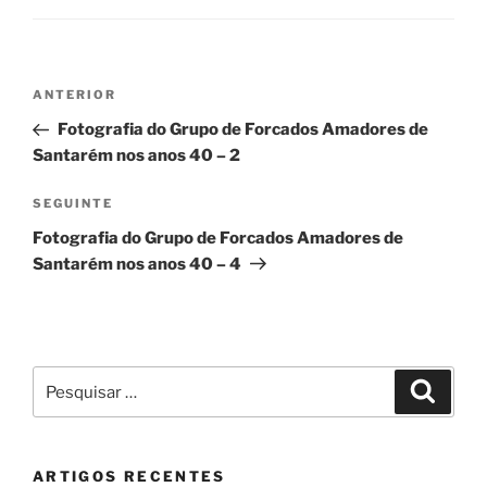
Navegação
Conteúdo
ANTERIOR
de
anterior
Fotografia do Grupo de Forcados Amadores de
artigos
Santarém nos anos 40 – 2
Conteúdo
SEGUINTE
seguinte
Fotografia do Grupo de Forcados Amadores de
Santarém nos anos 40 – 4
Pesquisar
Pesqui
por:
ARTIGOS RECENTES