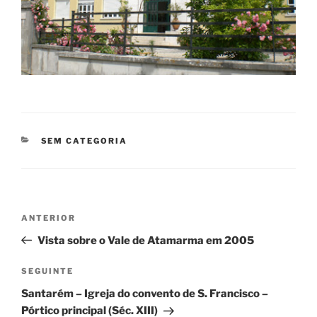
CATEGORIAS
SEM CATEGORIA
Navegação
Conteúdo
ANTERIOR
de
anterior
Vista sobre o Vale de Atamarma em 2005
artigos
Conteúdo
SEGUINTE
seguinte
Santarém – Igreja do convento de S. Francisco –
Pórtico principal (Séc. XIII)