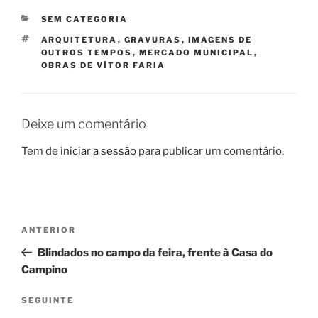
CATEGORIAS
SEM CATEGORIA
ETIQUETAS
ARQUITETURA
,
GRAVURAS
,
IMAGENS DE
OUTROS TEMPOS
,
MERCADO MUNICIPAL
,
OBRAS DE VÍTOR FARIA
Deixe um comentário
Tem de
iniciar a sessão
para publicar um comentário.
Navegação
Conteúdo
ANTERIOR
de
anterior
Blindados no campo da feira, frente à Casa do
artigos
Campino
Conteúdo
SEGUINTE