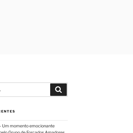
Pesquisar
CENTES
 – Um momento emocionante
 pelo Grupo de Forcados Amadores