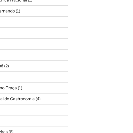
Fernando
(1)
sé
(2)
ino Graça
(1)
nal de Gastronomia
(4)
iras
(6)