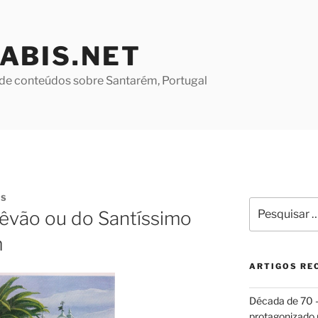
ABIS.NET
de conteúdos sobre Santarém, Portugal
ES
Pesquisar
têvão ou do Santíssimo
por:
m
ARTIGOS RE
Década de 70
protagonizado