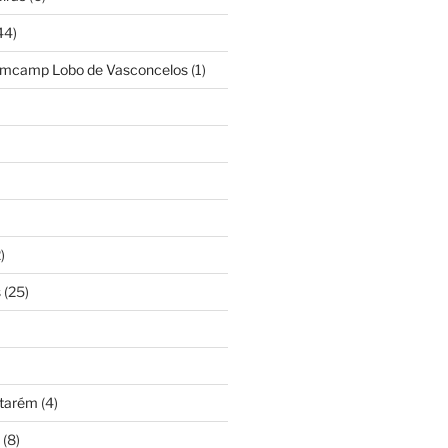
44)
amcamp Lobo de Vasconcelos
(1)
)
s
(25)
ntarém
(4)
(8)