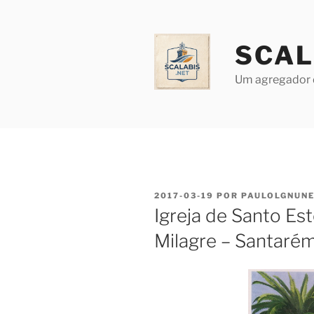
Saltar
para
o
SCAL
conteúdo
Um agregador 
PUBLICADO
2017-03-19
POR
PAULOLGNUN
EM
Igreja de Santo Es
Milagre – Santaré