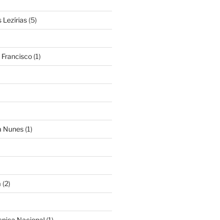
Lezírias
(5)
 Francisco
(1)
ra Nunes
(1)
a
(2)
cnica Nacional
(1)