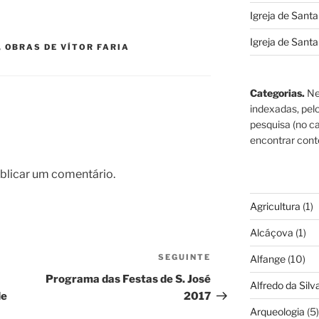
Igreja de Sant
Igreja de Sant
,
OBRAS DE VÍTOR FARIA
Categorias.
Ne
indexadas, pel
pesquisa (no ca
encontrar cont
blicar um comentário.
Agricultura
(1)
Alcáçova
(1)
SEGUINTE
Conteúdo
Alfange
(10)
seguinte
Programa das Festas de S. José
Alfredo da Silva
de
2017
Arqueologia
(5)