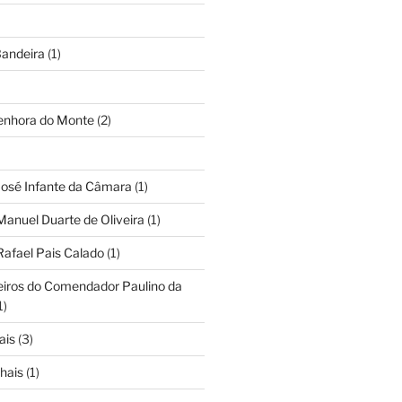
andeira
(1)
Senhora do Monte
(2)
José Infante da Câmara
(1)
Manuel Duarte de Oliveira
(1)
Rafael Pais Calado
(1)
eiros do Comendador Paulino da
1)
ais
(3)
hais
(1)