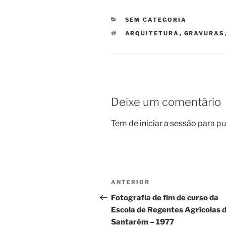
CATEGORIAS
SEM CATEGORIA
ETIQUETAS
ARQUITETURA
,
GRAVURAS
Deixe um comentário
Tem de
iniciar a sessão
para pu
Navegação
Conteúdo
ANTERIOR
de
anterior
Fotografia de fim de curso da
Escola de Regentes Agrícolas 
artigos
Santarém – 1977