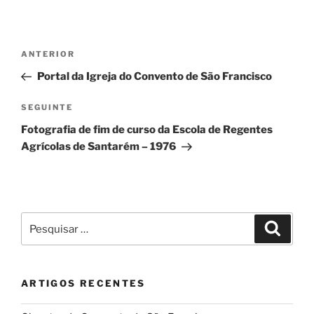
Navegação
Conteúdo
ANTERIOR
de
anterior
Portal da Igreja do Convento de São Francisco
artigos
Conteúdo
SEGUINTE
seguinte
Fotografia de fim de curso da Escola de Regentes
Agrícolas de Santarém – 1976
Pesquisar
Pesqui
por:
ARTIGOS RECENTES