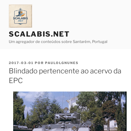
Saltar
para
o
conteúdo
SCALABIS.NET
Um agregador de conteúdos sobre Santarém, Portugal
PUBLICADO
2017-03-01
POR
PAULOLGNUNES
EM
Blindado pertencente ao acervo da
EPC