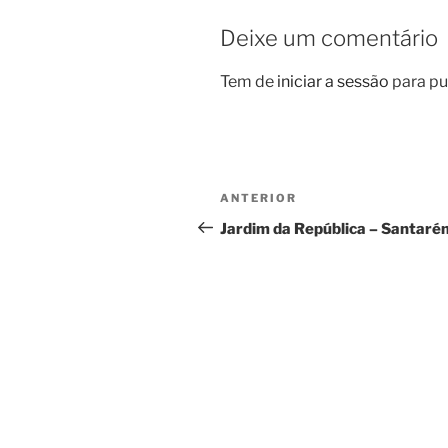
Deixe um comentário
Tem de
iniciar a sessão
para pu
Navegação
Conteúdo
ANTERIOR
de
anterior
Jardim da República – Santaré
artigos