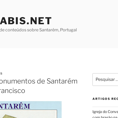
ABIS.NET
de conteúdos sobre Santarém, Portugal
ES
Pesquisar
Monumentos de Santarém
por:
rancisco
ARTIGOS RE
Igreja do Conv
com brasão na 