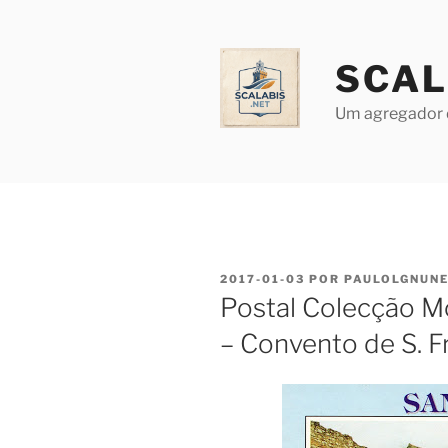
Saltar
para
o
SCAL
conteúdo
Um agregador 
PUBLICADO
2017-01-03
POR
PAULOLGNUN
EM
Postal Colecção 
– Convento de S. F