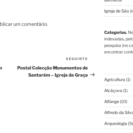
Igreja de São J
blicar um comentário.
Categorias.
Ne
indexadas, pel
pesquisa (no ca
encontrar cont
SEGUINTE
Conteúdo
seguinte
m
Postal Colecção Monumentos de
Santarém – Igreja da Graça
Agricultura
(1)
Alcáçova
(1)
Alfange
(10)
Alfredo da Silva
Arqueologia
(5)