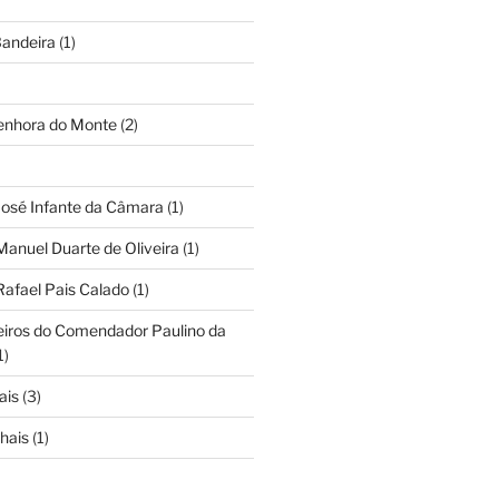
andeira
(1)
Senhora do Monte
(2)
José Infante da Câmara
(1)
Manuel Duarte de Oliveira
(1)
Rafael Pais Calado
(1)
eiros do Comendador Paulino da
1)
ais
(3)
hais
(1)