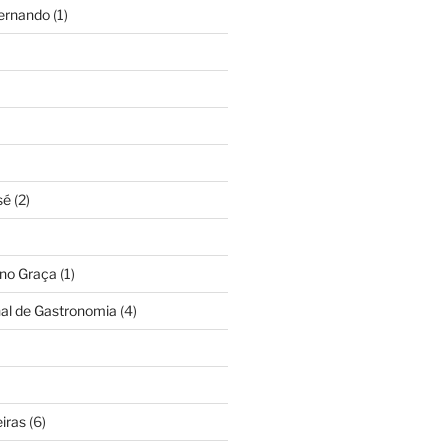
Fernando
(1)
sé
(2)
ino Graça
(1)
nal de Gastronomia
(4)
iras
(6)