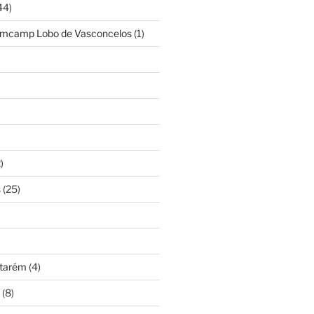
44)
amcamp Lobo de Vasconcelos
(1)
)
s
(25)
ntarém
(4)
(8)