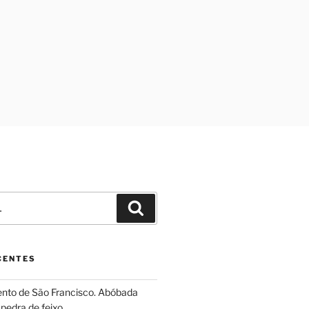
Pesquisar
CENTES
ento de São Francisco. Abóbada
pedra de feixo.