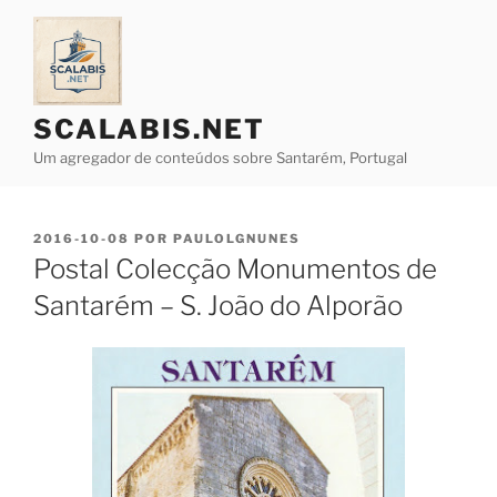
Saltar
para
o
conteúdo
SCALABIS.NET
Um agregador de conteúdos sobre Santarém, Portugal
PUBLICADO
2016-10-08
POR
PAULOLGNUNES
EM
Postal Colecção Monumentos de
Santarém – S. João do Alporão