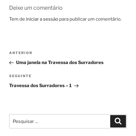
Deixe um comentário
Tem de
iniciar a sessão
para publicar um comentário.
Navegação
Conteúdo
ANTERIOR
de
anterior
Uma janela na Travessa dos Surradores
artigos
Conteúdo
SEGUINTE
seguinte
Travessa dos Surradores – 1
Pesquisar
Pesqui
por: