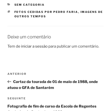
CATEGORIAS
SEM CATEGORIA
ETIQUETAS
FOTOS CEDIDAS POR PEDRO FARIA
,
IMAGENS DE
OUTROS TEMPOS
Deixe um comentário
Tem de
iniciar a sessão
para publicar um comentário.
Navegação
Conteúdo
ANTERIOR
de
anterior
Cartaz da tourada de 01 de maio de 1988, onde
artigos
atuou o GFA de Santarém
Conteúdo
SEGUINTE
seguinte
Fotografia de fim de curso da Escola de Regentes