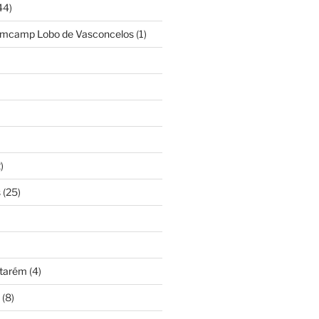
44)
amcamp Lobo de Vasconcelos
(1)
)
s
(25)
ntarém
(4)
(8)