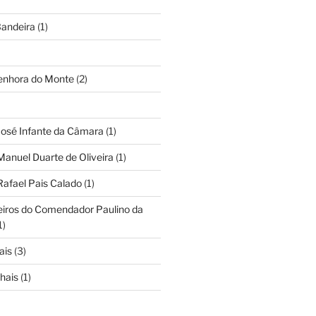
andeira
(1)
Senhora do Monte
(2)
José Infante da Câmara
(1)
Manuel Duarte de Oliveira
(1)
Rafael Pais Calado
(1)
eiros do Comendador Paulino da
1)
ais
(3)
hais
(1)