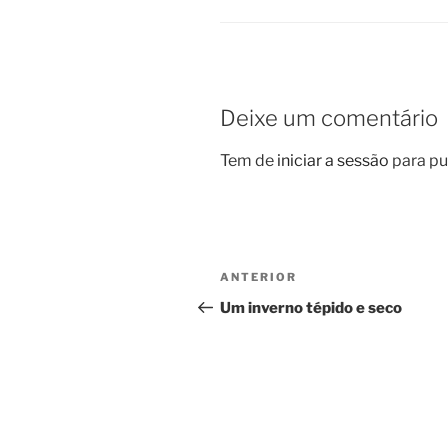
Deixe um comentário
Tem de
iniciar a sessão
para pu
Navegação
Conteúdo
ANTERIOR
de
anterior
Um inverno tépido e seco
artigos