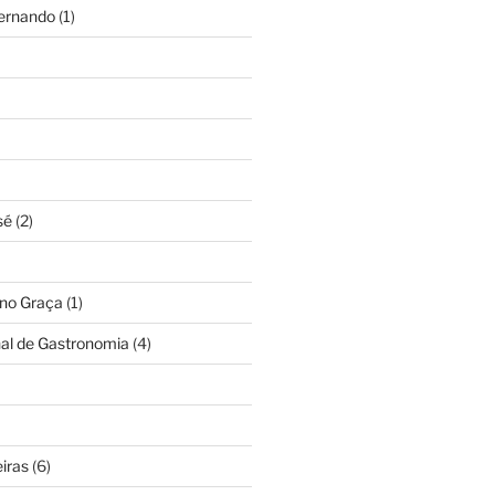
Fernando
(1)
sé
(2)
ino Graça
(1)
nal de Gastronomia
(4)
iras
(6)