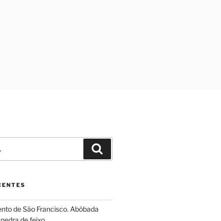
Pesquisar
CENTES
ento de São Francisco. Abóbada
pedra de feixo.