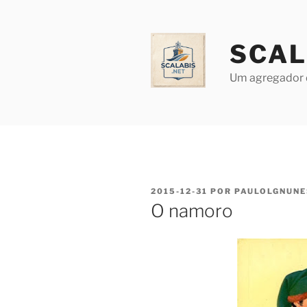
Saltar
para
o
SCAL
conteúdo
Um agregador 
PUBLICADO
2015-12-31
POR
PAULOLGNUNE
EM
O namoro