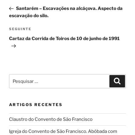
de
anterior
Santarém – Escavações na alcáçova. Aspecto da
artigos
escavação do silo.
Conteúdo
SEGUINTE
seguinte
Cartaz da Corrida de Toiros de 10 de junho de 1991
Pesquisar
Pesqui
por:
ARTIGOS RECENTES
Claustro do Convento de São Francisco
Igreja do Convento de São Francisco. Abóbada com