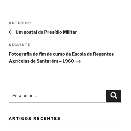
Navegação
Conteúdo
ANTERIOR
de
anterior
Um postal do Presídio Militar
artigos
Conteúdo
SEGUINTE
seguinte
Fotografia de fim de curso da Escola de Regentes
Agrícolas de Santarém – 1960
Pesquisar
Pesqui
por:
ARTIGOS RECENTES