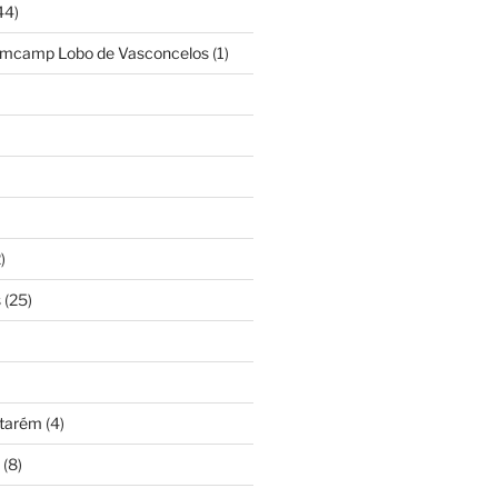
44)
amcamp Lobo de Vasconcelos
(1)
)
s
(25)
ntarém
(4)
(8)