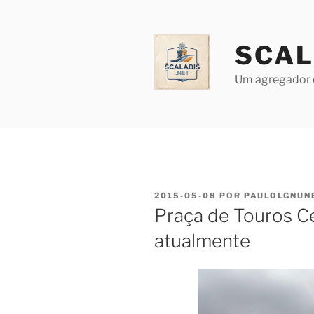
Saltar
para
o
SCAL
conteúdo
Um agregador 
PUBLICADO
2015-05-08
POR
PAULOLGNUN
EM
Praça de Touros Ce
atualmente