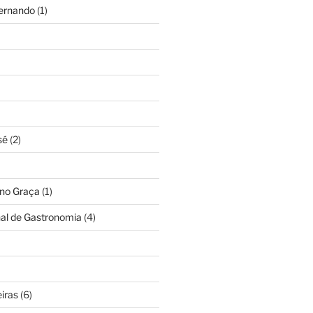
Fernando
(1)
sé
(2)
ino Graça
(1)
nal de Gastronomia
(4)
iras
(6)