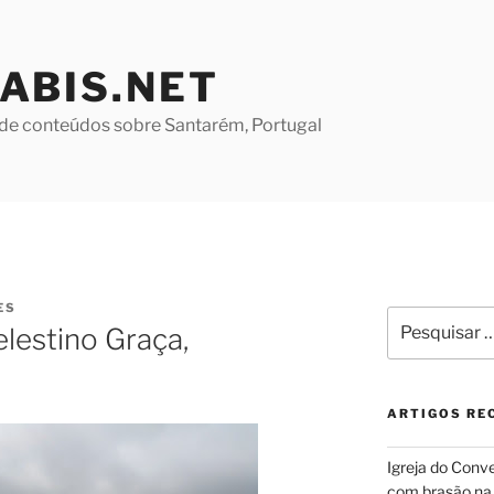
ABIS.NET
de conteúdos sobre Santarém, Portugal
ES
Pesquisar
lestino Graça,
por:
ARTIGOS RE
Igreja do Conv
com brasão na 