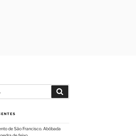
Pesquisar
CENTES
ento de São Francisco. Abóbada
pedra de feixo.