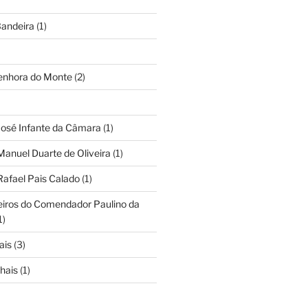
andeira
(1)
Senhora do Monte
(2)
José Infante da Câmara
(1)
Manuel Duarte de Oliveira
(1)
Rafael Pais Calado
(1)
eiros do Comendador Paulino da
1)
ais
(3)
hais
(1)