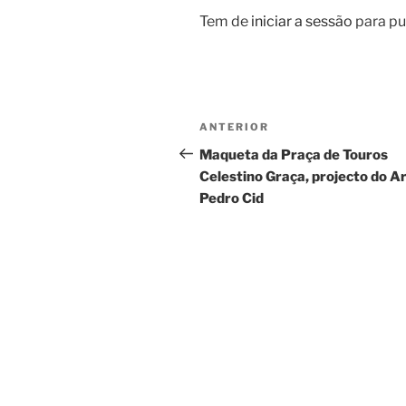
Tem de
iniciar a sessão
para pu
Navegação
Conteúdo
ANTERIOR
de
anterior
Maqueta da Praça de Touros
Celestino Graça, projecto do Ar
artigos
Pedro Cid