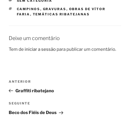
CATEGORIAS
SEM CATEGORIA
ETIQUETAS
CAMPINOS
,
GRAVURAS
,
OBRAS DE VÍTOR
FARIA
,
TEMÁTICAS RIBATEJANAS
Deixe um comentário
Tem de
iniciar a sessão
para publicar um comentário.
Navegação
Conteúdo
ANTERIOR
de
anterior
Graffiti ribatejano
artigos
Conteúdo
SEGUINTE
seguinte
Beco dos Fiéis de Deus