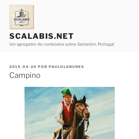
Saltar
para
o
conteúdo
SCALABIS.NET
Um agregador de conteúdos sobre Santarém, Portugal
PUBLICADO
2015-04-20
POR
PAULOLGNUNES
EM
Campino