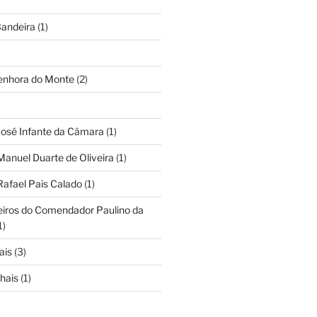
andeira
(1)
Senhora do Monte
(2)
José Infante da Câmara
(1)
Manuel Duarte de Oliveira
(1)
Rafael Pais Calado
(1)
eiros do Comendador Paulino da
1)
ais
(3)
hais
(1)