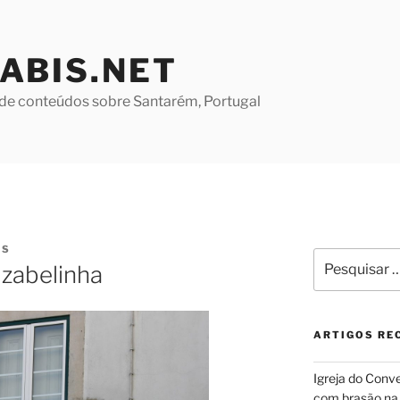
ABIS.NET
de conteúdos sobre Santarém, Portugal
ES
Pesquisar
Izabelinha
por:
ARTIGOS RE
Igreja do Conv
com brasão na 