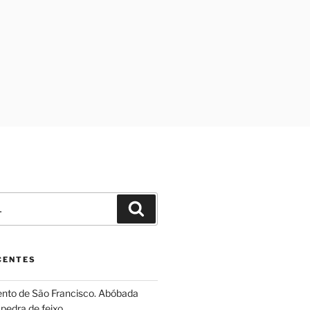
Pesquisar
CENTES
ento de São Francisco. Abóbada
pedra de feixo.