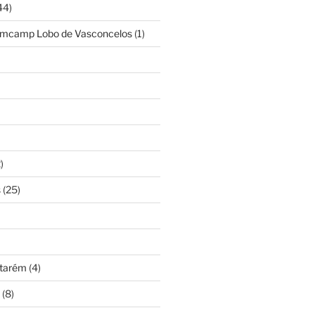
44)
amcamp Lobo de Vasconcelos
(1)
)
s
(25)
ntarém
(4)
(8)