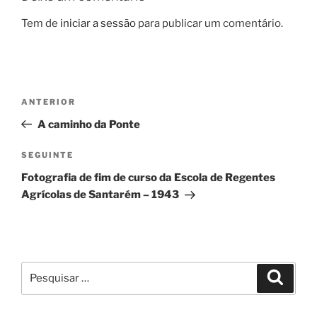
Tem de
iniciar a sessão
para publicar um comentário.
Navegação
Conteúdo
ANTERIOR
de
anterior
A caminho da Ponte
artigos
Conteúdo
SEGUINTE
seguinte
Fotografia de fim de curso da Escola de Regentes
Agrícolas de Santarém – 1943
Pesquisar
Pesqui
por: