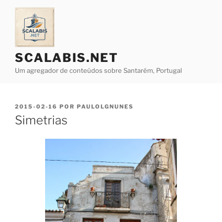
Saltar
para
o
conteúdo
SCALABIS.NET
Um agregador de conteúdos sobre Santarém, Portugal
PUBLICADO
2015-02-16
POR
PAULOLGNUNES
EM
Simetrias