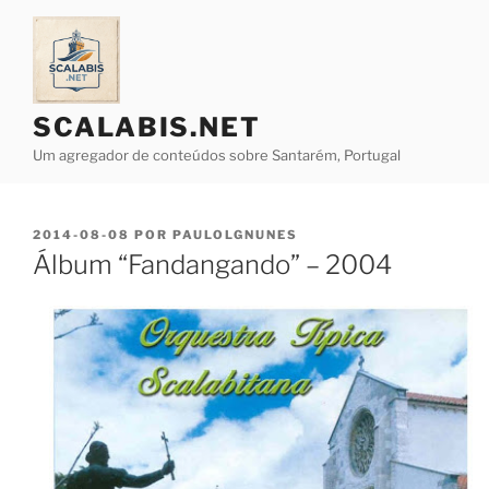
Saltar
para
o
conteúdo
SCALABIS.NET
Um agregador de conteúdos sobre Santarém, Portugal
PUBLICADO
2014-08-08
POR
PAULOLGNUNES
EM
Álbum “Fandangando” – 2004