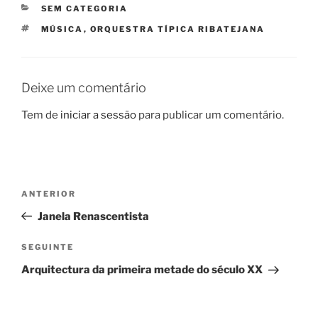
CATEGORIAS
SEM CATEGORIA
ETIQUETAS
MÚSICA
,
ORQUESTRA TÍPICA RIBATEJANA
Deixe um comentário
Tem de
iniciar a sessão
para publicar um comentário.
Navegação
Conteúdo
ANTERIOR
de
anterior
Janela Renascentista
artigos
Conteúdo
SEGUINTE
seguinte
Arquitectura da primeira metade do século XX