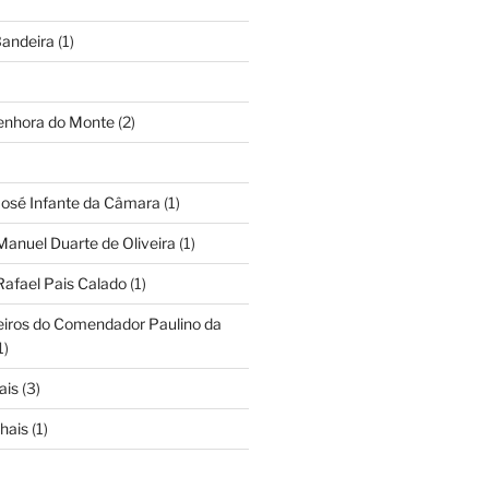
andeira
(1)
Senhora do Monte
(2)
José Infante da Câmara
(1)
Manuel Duarte de Oliveira
(1)
Rafael Pais Calado
(1)
eiros do Comendador Paulino da
1)
ais
(3)
hais
(1)