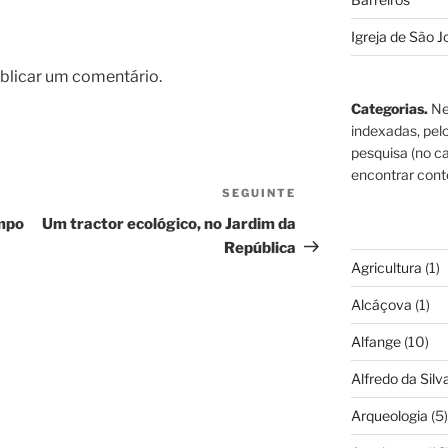
Igreja de São J
blicar um comentário.
Categorias.
Ne
indexadas, pel
pesquisa (no ca
encontrar cont
SEGUINTE
Conteúdo
seguinte
ampo
Um tractor ecológico, no Jardim da
República
Agricultura
(1)
Alcáçova
(1)
Alfange
(10)
Alfredo da Silva
Arqueologia
(5)