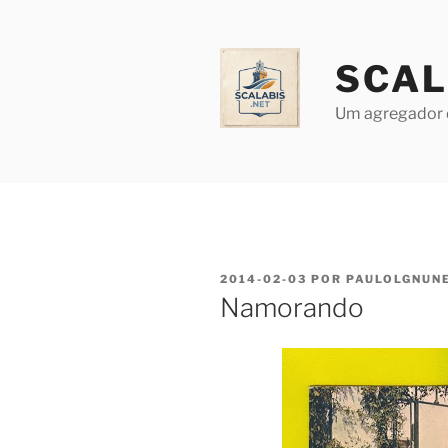
Saltar
para
o
SCAL
conteúdo
Um agregador 
PUBLICADO
2014-02-03
POR
PAULOLGNUN
EM
Namorando