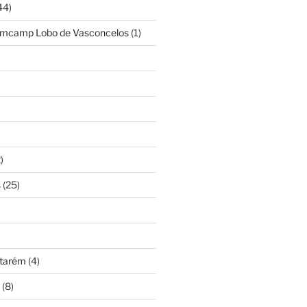
44)
amcamp Lobo de Vasconcelos
(1)
)
s
(25)
ntarém
(4)
(8)