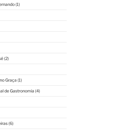
Fernando
(1)
sé
(2)
ino Graça
(1)
nal de Gastronomia
(4)
iras
(6)