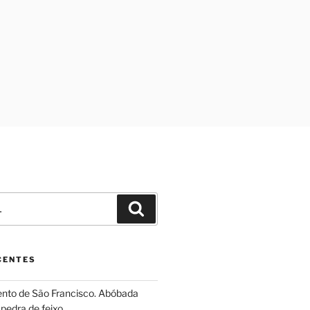
Pesquisar
CENTES
ento de São Francisco. Abóbada
pedra de feixo.