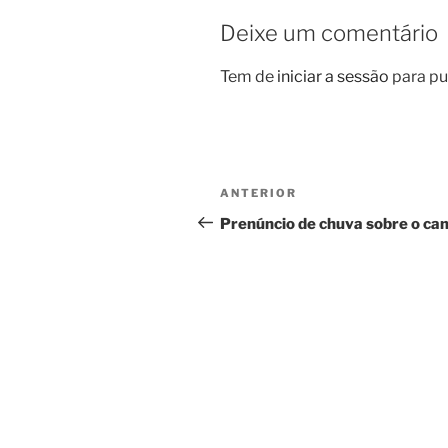
Deixe um comentário
Tem de
iniciar a sessão
para pu
Navegação
Conteúdo
ANTERIOR
de
anterior
Prenúncio de chuva sobre o c
artigos