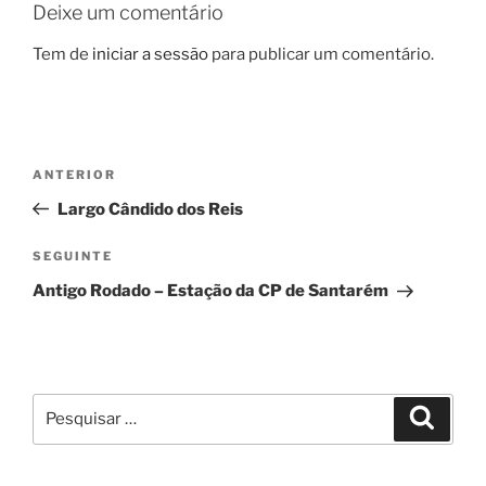
Deixe um comentário
Tem de
iniciar a sessão
para publicar um comentário.
Navegação
Conteúdo
ANTERIOR
de
anterior
Largo Cândido dos Reis
artigos
Conteúdo
SEGUINTE
seguinte
Antigo Rodado – Estação da CP de Santarém
Pesquisar
Pesqui
por: