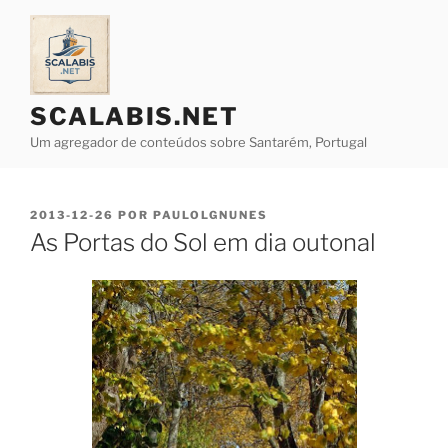
Saltar
para
o
conteúdo
SCALABIS.NET
Um agregador de conteúdos sobre Santarém, Portugal
PUBLICADO
2013-12-26
POR
PAULOLGNUNES
EM
As Portas do Sol em dia outonal