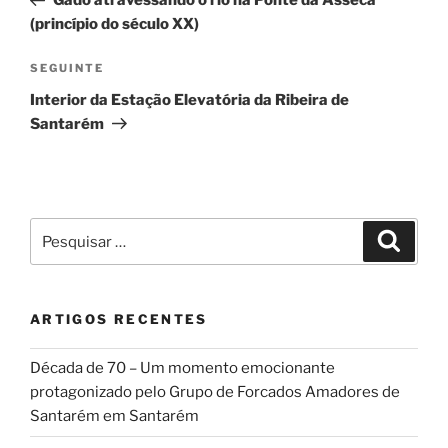
Gado atravessando o rio na Ponte da Asseca
artigos
(princípio do século XX)
Conteúdo
SEGUINTE
seguinte
Interior da Estação Elevatória da Ribeira de
Santarém
Pesquisar
Pesqui
por:
ARTIGOS RECENTES
Década de 70 – Um momento emocionante
protagonizado pelo Grupo de Forcados Amadores de
Santarém em Santarém