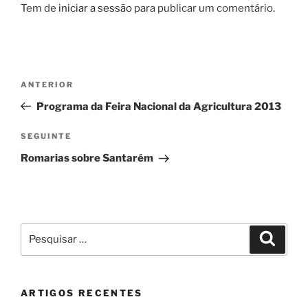
Tem de
iniciar a sessão
para publicar um comentário.
Navegação
Conteúdo
ANTERIOR
de
anterior
Programa da Feira Nacional da Agricultura 2013
artigos
Conteúdo
SEGUINTE
seguinte
Romarias sobre Santarém
Pesquisar
Pesqui
por:
ARTIGOS RECENTES