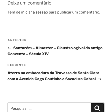
Deixe um comentário
Tem de
iniciar a sessão
para publicar um comentário.
Navegação
Conteúdo
ANTERIOR
de
anterior
Santarém – Almoster – Claustro ogival do antigo
artigos
Convento – Século XIV
Conteúdo
SEGUINTE
seguinte
Aterro na embocadura da Travessa de Santa Clara
com a Avenida Gago Coutinho e Sacadura Cabral
Pesquisar
Pesqui
por: