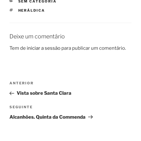
CATEGORIAS
SEM CATEGORIA
ETIQUETAS
HERÁLDICA
Deixe um comentário
Tem de
iniciar a sessão
para publicar um comentário.
Navegação
Conteúdo
ANTERIOR
de
anterior
Vista sobre Santa Clara
artigos
Conteúdo
SEGUINTE
seguinte
Alcanhões. Quinta da Commenda