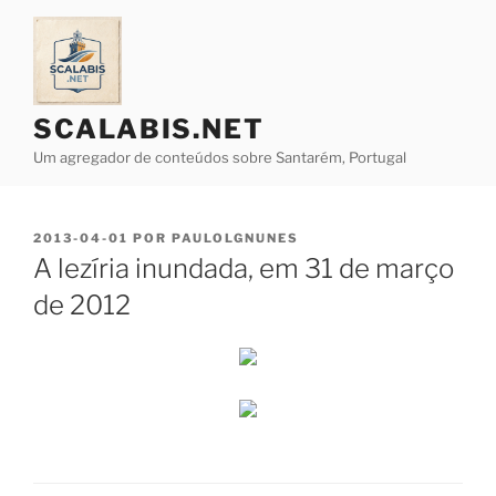
Saltar
para
o
conteúdo
SCALABIS.NET
Um agregador de conteúdos sobre Santarém, Portugal
PUBLICADO
2013-04-01
POR
PAULOLGNUNES
EM
A lezíria inundada, em 31 de março
de 2012