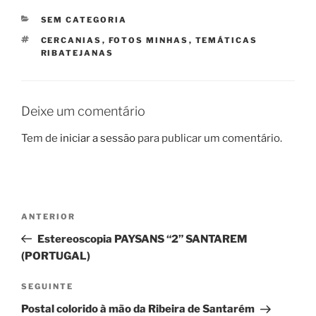
CATEGORIAS
SEM CATEGORIA
ETIQUETAS
CERCANIAS
,
FOTOS MINHAS
,
TEMÁTICAS
RIBATEJANAS
Deixe um comentário
Tem de
iniciar a sessão
para publicar um comentário.
Navegação
Conteúdo
ANTERIOR
de
anterior
Estereoscopia PAYSANS “2” SANTAREM
artigos
(PORTUGAL)
Conteúdo
SEGUINTE
seguinte
Postal colorido à mão da Ribeira de Santarém