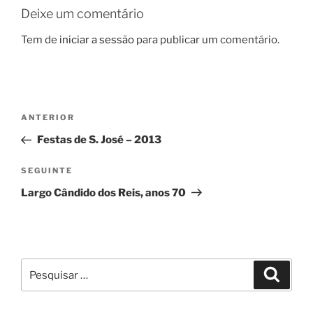
Deixe um comentário
Tem de
iniciar a sessão
para publicar um comentário.
Navegação
Conteúdo
ANTERIOR
de
anterior
Festas de S. José – 2013
artigos
Conteúdo
SEGUINTE
seguinte
Largo Cândido dos Reis, anos 70
Pesquisar
Pesqui
por: