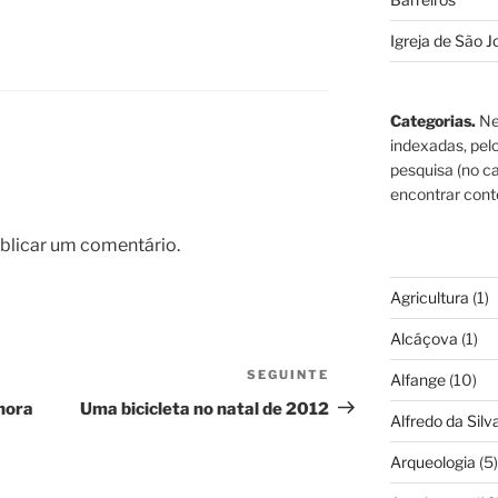
Igreja de São J
Categorias.
Ne
indexadas, pel
pesquisa (no ca
encontrar cont
blicar um comentário.
Agricultura
(1)
Alcáçova
(1)
SEGUINTE
Conteúdo
Alfange
(10)
seguinte
nhora
Uma bicicleta no natal de 2012
Alfredo da Silva
Arqueologia
(5)