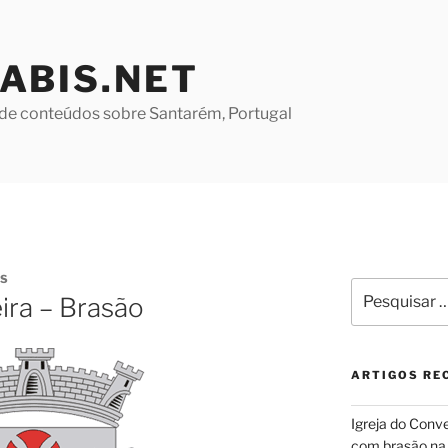
ABIS.NET
de conteúdos sobre Santarém, Portugal
ES
Pesquisar
ira – Brasão
por:
ARTIGOS RE
Igreja do Conv
com brasão na 