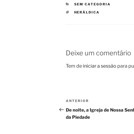
CATEGORIAS
SEM CATEGORIA
ETIQUETAS
HERÁLDICA
Deixe um comentário
Tem de
iniciar a sessão
para pu
Navegação
Conteúdo
ANTERIOR
de
anterior
De noite, a Igreja de Nossa Se
da Piedade
artigos