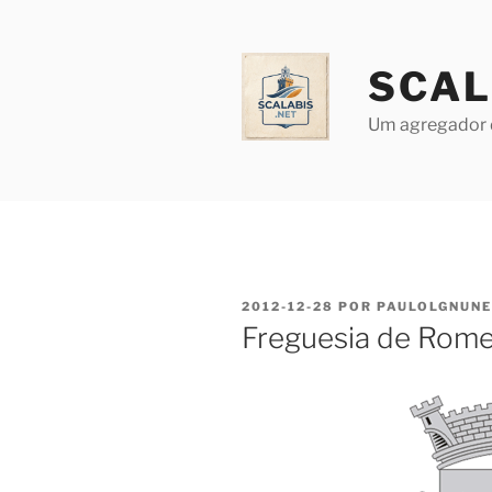
Saltar
para
o
SCAL
conteúdo
Um agregador 
PUBLICADO
2012-12-28
POR
PAULOLGNUN
EM
Freguesia de Rome