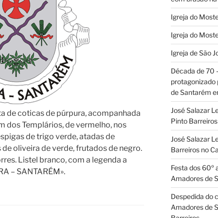
Igreja do Moste
Igreja do Moste
Igreja de São J
Década de 70
protagonizado
de Santarém 
José Salazar L
ta de coticas de púrpura, acompanhada
Pinto Barreir
m dos Templários, de vermelho, nos
espigas de trigo verde, atadas de
José Salazar Le
e oliveira de verde, frutados de negro.
Barreiros no 
rres. Listel branco, com a legenda a
Festa dos 60º 
IRA – SANTARÉM».
Amadores de 
Despedida do c
Amadores de S
Barreiros