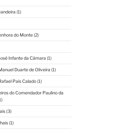
andeira
(1)
Senhora do Monte
(2)
José Infante da Câmara
(1)
Manuel Duarte de Oliveira
(1)
Rafael Pais Calado
(1)
eiros do Comendador Paulino da
1)
ais
(3)
hais
(1)