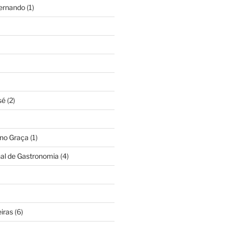
Fernando
(1)
sé
(2)
ino Graça
(1)
nal de Gastronomia
(4)
iras
(6)