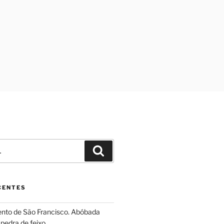
Pesquisar
CENTES
ento de São Francisco. Abóbada
pedra de feixo.