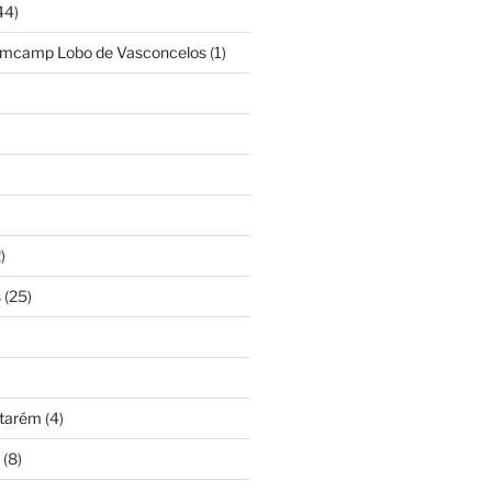
44)
amcamp Lobo de Vasconcelos
(1)
)
s
(25)
ntarém
(4)
(8)