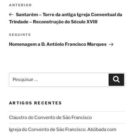
Navegação
Conteúdo
ANTERIOR
de
anterior
Santarém – Torre da antiga Igreja Conventual da
artigos
Trindade – Reconstrução do Século XVIII
Conteúdo
SEGUINTE
seguinte
Homenagem a D. António Francisco Marques
Pesquisar
Pesqui
por:
ARTIGOS RECENTES
Claustro do Convento de São Francisco
Igreja do Convento de São Francisco. Abóbada com