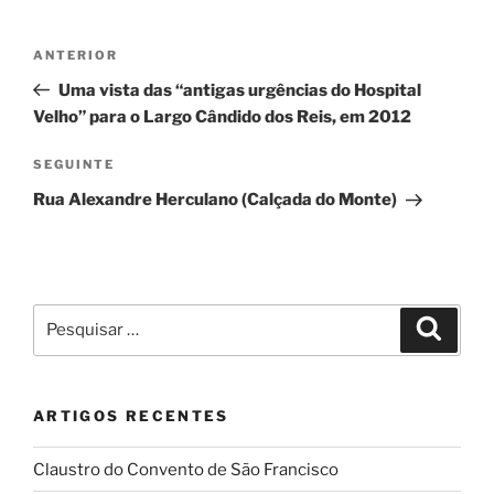
Navegação
Conteúdo
ANTERIOR
de
anterior
Uma vista das “antigas urgências do Hospital
artigos
Velho” para o Largo Cândido dos Reis, em 2012
Conteúdo
SEGUINTE
seguinte
Rua Alexandre Herculano (Calçada do Monte)
Pesquisar
Pesqui
por:
ARTIGOS RECENTES
Claustro do Convento de São Francisco