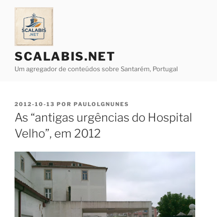
Saltar
para
o
conteúdo
SCALABIS.NET
Um agregador de conteúdos sobre Santarém, Portugal
PUBLICADO
2012-10-13
POR
PAULOLGNUNES
EM
As “antigas urgências do Hospital
Velho”, em 2012