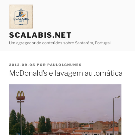
Saltar
para
o
conteúdo
SCALABIS.NET
Um agregador de conteúdos sobre Santarém, Portugal
PUBLICADO
2012-09-05
POR
PAULOLGNUNES
EM
McDonald’s e lavagem automática