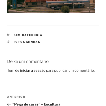
CATEGORIAS
SEM CATEGORIA
ETIQUETAS
FOTOS MINHAS
Deixe um comentário
Tem de
iniciar a sessão
para publicar um comentário.
Navegação
Conteúdo
ANTERIOR
de
anterior
“Pega de caras” – Escultura