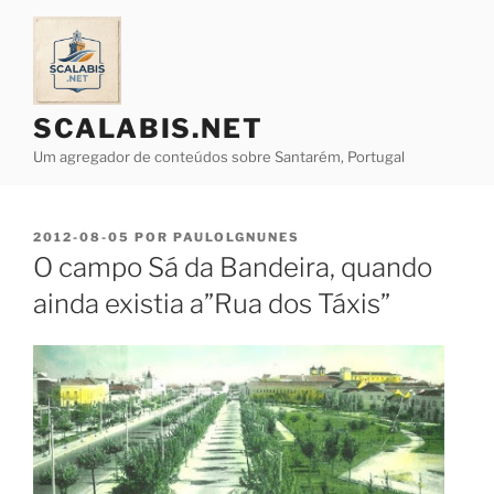
Saltar
para
o
conteúdo
SCALABIS.NET
Um agregador de conteúdos sobre Santarém, Portugal
PUBLICADO
2012-08-05
POR
PAULOLGNUNES
EM
O campo Sá da Bandeira, quando
ainda existia a”Rua dos Táxis”