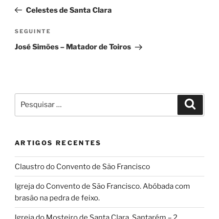
de
anterior
Celestes de Santa Clara
artigos
Conteúdo
SEGUINTE
seguinte
José Simões – Matador de Toiros
Pesquisar
Pesqui
por:
ARTIGOS RECENTES
Claustro do Convento de São Francisco
Igreja do Convento de São Francisco. Abóbada com
brasão na pedra de feixo.
Igreja do Mosteiro de Santa Clara, Santarém – 2