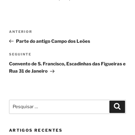
Navegação
Conteúdo
ANTERIOR
de
anterior
Parte do antigo Campo dos Leões
artigos
Conteúdo
SEGUINTE
seguinte
Convento de S. Francisco, Escadinhas das Figueiras e
Rua 31 de Janeiro
Pesquisar
Pesqui
por:
ARTIGOS RECENTES