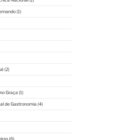
Fernando
(1)
sé
(2)
ino Graça
(1)
nal de Gastronomia
(4)
iras
(6)