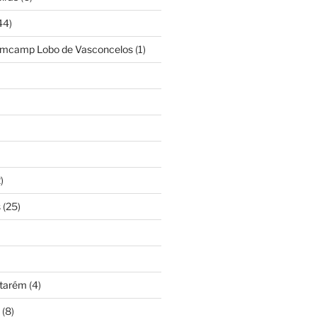
44)
amcamp Lobo de Vasconcelos
(1)
)
s
(25)
ntarém
(4)
(8)