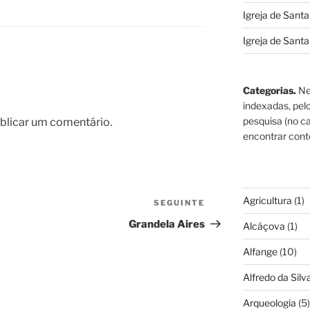
Igreja de Sant
Igreja de Sant
Categorias.
Ne
indexadas, pel
pesquisa (no ca
blicar um comentário.
encontrar cont
Agricultura
(1)
SEGUINTE
Conteúdo
seguinte
Grandela Aires
Alcáçova
(1)
Alfange
(10)
Alfredo da Silva
Arqueologia
(5)