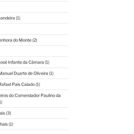
andeira
(1)
Senhora do Monte
(2)
José Infante da Câmara
(1)
Manuel Duarte de Oliveira
(1)
Rafael Pais Calado
(1)
eiros do Comendador Paulino da
1)
ais
(3)
hais
(1)