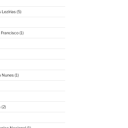
Lezírias
(5)
 Francisco
(1)
ra Nunes
(1)
a
(2)
cnica Nacional
(1)