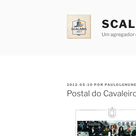
Saltar
para
o
SCAL
conteúdo
Um agregador 
PUBLICADO
2012-05-10
POR
PAULOLGNUN
EM
Postal do Cavaleir