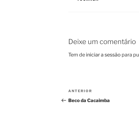
Deixe um comentário
Tem de
iniciar a sessão
para pu
Navegação
Conteúdo
ANTERIOR
de
anterior
Beco da Cacaimba
artigos