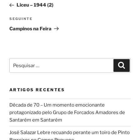
de
anterior
Liceu – 1944 (2)
artigos
Conteúdo
SEGUINTE
seguinte
Campinos na Feira
Pesquisar
Pesqui
por:
ARTIGOS RECENTES
Década de 70 – Um momento emocionante
protagonizado pelo Grupo de Forcados Amadores de
Santarém em Santarém
José Salazar Lebre recuando perante um toiro de Pinto