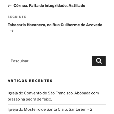
de
anterior
Córnea. Falta de integridade. Astillado
artigos
Conteúdo
SEGUINTE
seguinte
Tabacaria Havaneza, na Rua Guilherme de Azevedo
Pesquisar
Pesqui
por:
ARTIGOS RECENTES
Igreja do Convento de São Francisco. Abóbada com
brasão na pedra de feixo.
Igreja do Mosteiro de Santa Clara, Santarém – 2