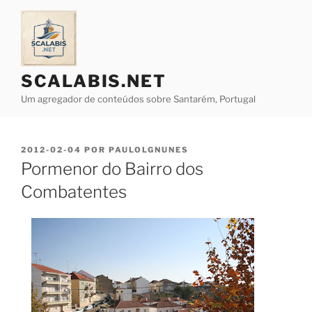
Saltar
para
o
conteúdo
SCALABIS.NET
Um agregador de conteúdos sobre Santarém, Portugal
PUBLICADO
2012-02-04
POR
PAULOLGNUNES
EM
Pormenor do Bairro dos
Combatentes