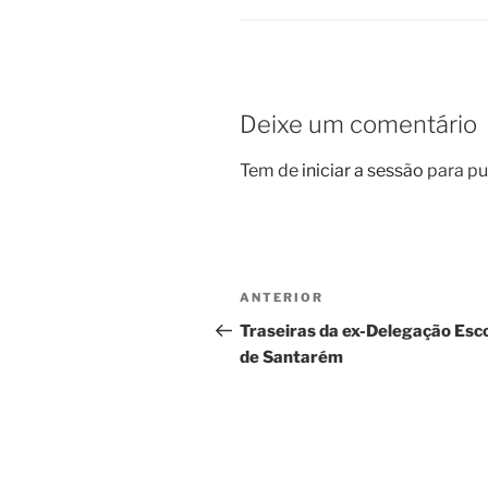
Deixe um comentário
Tem de
iniciar a sessão
para pu
Navegação
Conteúdo
ANTERIOR
de
anterior
Traseiras da ex-Delegação Esc
de Santarém
artigos