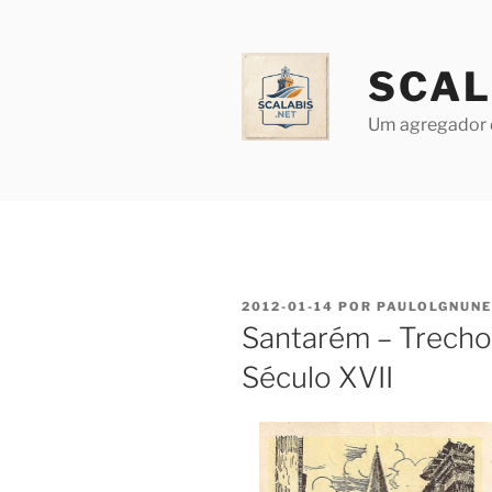
Saltar
para
o
SCAL
conteúdo
Um agregador 
PUBLICADO
2012-01-14
POR
PAULOLGNUN
EM
Santarém – Trecho 
Século XVII