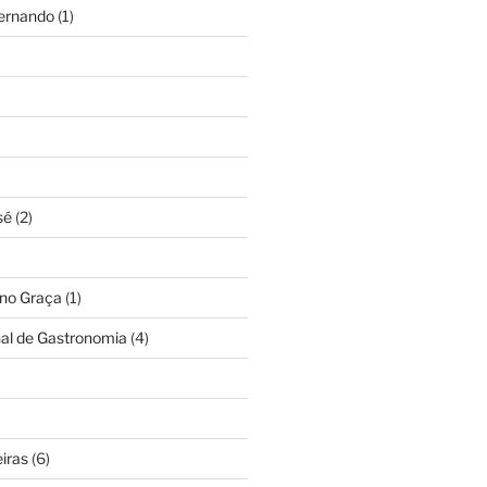
Fernando
(1)
sé
(2)
ino Graça
(1)
nal de Gastronomia
(4)
iras
(6)