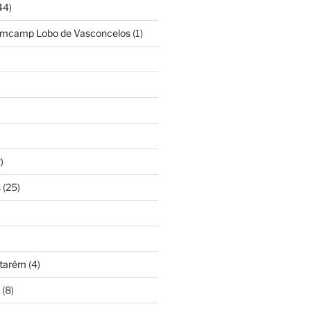
44)
amcamp Lobo de Vasconcelos
(1)
)
s
(25)
ntarém
(4)
(8)