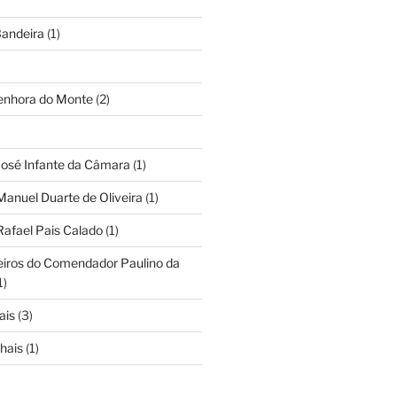
andeira
(1)
Senhora do Monte
(2)
José Infante da Câmara
(1)
Manuel Duarte de Oliveira
(1)
Rafael Pais Calado
(1)
eiros do Comendador Paulino da
1)
ais
(3)
hais
(1)