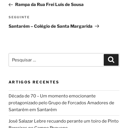
de
anterior
Rampa da Rua Frei Luís de Sousa
artigos
Conteúdo
SEGUINTE
seguinte
Santarém – Colégio de Santa Margarida
Pesquisar
Pesqui
por:
ARTIGOS RECENTES
Década de 70 – Um momento emocionante
protagonizado pelo Grupo de Forcados Amadores de
Santarém em Santarém
José Salazar Lebre recuando perante um toiro de Pinto