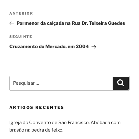
Navegação
Conteúdo
ANTERIOR
de
anterior
Pormenor da calçada na Rua Dr. Teixeira Guedes
artigos
Conteúdo
SEGUINTE
seguinte
Cruzamento do Mercado, em 2004
Pesquisar
Pesqui
por:
ARTIGOS RECENTES
Igreja do Convento de São Francisco. Abóbada com
brasão na pedra de feixo.