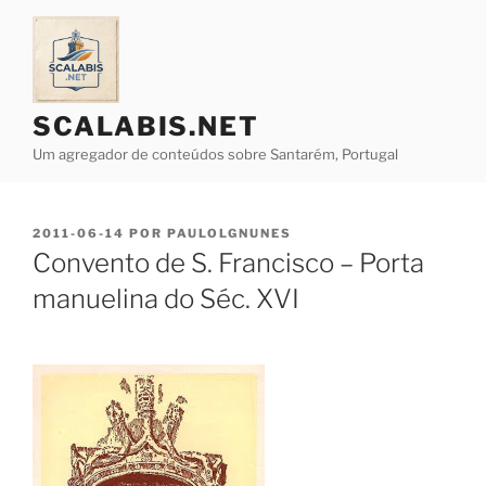
Saltar
para
o
conteúdo
SCALABIS.NET
Um agregador de conteúdos sobre Santarém, Portugal
PUBLICADO
2011-06-14
POR
PAULOLGNUNES
EM
Convento de S. Francisco – Porta
manuelina do Séc. XVI