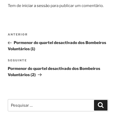
Tem de
iniciar a sessão
para publicar um comentário.
Navegação
Conteúdo
ANTERIOR
de
anterior
Pormenor do quartel desactivado dos Bombeiros
artigos
Voluntários (1)
Conteúdo
SEGUINTE
seguinte
Pormenor do quartel desactivado dos Bombeiros
Voluntários (2)
Pesquisar
Pesqui
por: