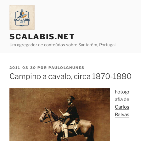
Saltar
para
o
conteúdo
SCALABIS.NET
Um agregador de conteúdos sobre Santarém, Portugal
PUBLICADO
2011-03-30
POR
PAULOLGNUNES
EM
Campino a cavalo, circa 1870-1880
Fotogr
afia de
Carlos
Relvas