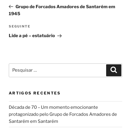
de
anterior
Grupo de Forcados Amadores de Santarém em
artigos
1945
Conteúdo
SEGUINTE
seguinte
Lide a pé – estatuário
Pesquisar
Pesqui
por:
ARTIGOS RECENTES
Década de 70 – Um momento emocionante
protagonizado pelo Grupo de Forcados Amadores de
Santarém em Santarém