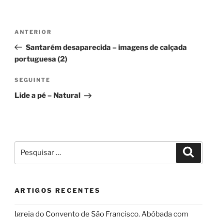
Navegação
Conteúdo
ANTERIOR
de
anterior
Santarém desaparecida – imagens de calçada
artigos
portuguesa (2)
Conteúdo
SEGUINTE
seguinte
Lide a pé – Natural
Pesquisar
Pesqui
por:
ARTIGOS RECENTES
Igreja do Convento de São Francisco. Abóbada com