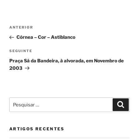
Navegação
Conteúdo
ANTERIOR
de
anterior
Córnea – Cor – Astiblanco
artigos
Conteúdo
SEGUINTE
seguinte
Praça Sá da Bandeira, à alvorada, em Novembro de
2003
Pesquisar
Pesqui
por:
ARTIGOS RECENTES