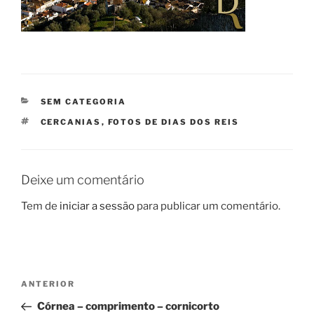
CATEGORIAS
SEM CATEGORIA
ETIQUETAS
CERCANIAS
,
FOTOS DE DIAS DOS REIS
Deixe um comentário
Tem de
iniciar a sessão
para publicar um comentário.
Navegação
Conteúdo
ANTERIOR
de
anterior
Córnea – comprimento – cornicorto