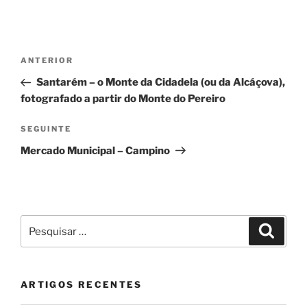
Navegação
Conteúdo
ANTERIOR
de
anterior
Santarém – o Monte da Cidadela (ou da Alcáçova),
artigos
fotografado a partir do Monte do Pereiro
Conteúdo
SEGUINTE
seguinte
Mercado Municipal – Campino
Pesquisar
Pesqui
por:
ARTIGOS RECENTES