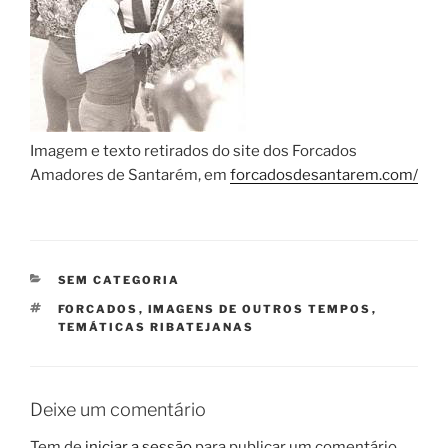
Imagem e texto retirados do site dos Forcados
Amadores de Santarém, em
forcadosdesantarem.com/
CATEGORIAS
SEM CATEGORIA
ETIQUETAS
FORCADOS
,
IMAGENS DE OUTROS TEMPOS
,
TEMÁTICAS RIBATEJANAS
Deixe um comentário
Tem de
iniciar a sessão
para publicar um comentário.