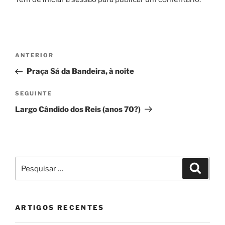
Navegação
Conteúdo
ANTERIOR
de
anterior
Praça Sá da Bandeira, à noite
artigos
Conteúdo
SEGUINTE
seguinte
Largo Cândido dos Reis (anos 70?)
Pesquisar
Pesqui
por:
ARTIGOS RECENTES