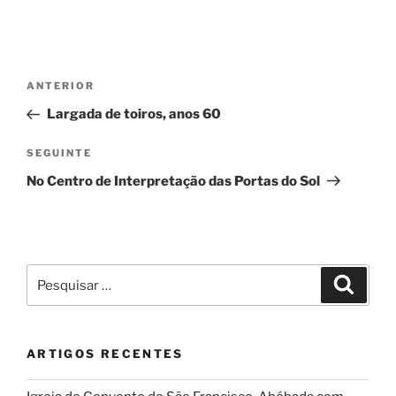
Navegação
Conteúdo
ANTERIOR
de
anterior
Largada de toiros, anos 60
artigos
Conteúdo
SEGUINTE
seguinte
No Centro de Interpretação das Portas do Sol
Pesquisar
Pesqui
por:
ARTIGOS RECENTES