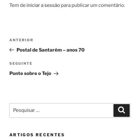
Tem de
iniciar a sessão
para publicar um comentário.
Navegação
Conteúdo
ANTERIOR
de
anterior
Postal de Santarém – anos 70
artigos
Conteúdo
SEGUINTE
seguinte
Ponte sobre o Tejo
Pesquisar
Pesqui
por:
ARTIGOS RECENTES