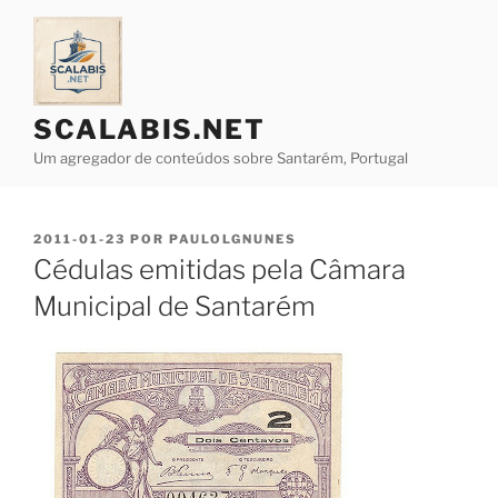
Saltar
para
o
conteúdo
SCALABIS.NET
Um agregador de conteúdos sobre Santarém, Portugal
PUBLICADO
2011-01-23
POR
PAULOLGNUNES
EM
Cédulas emitidas pela Câmara
Municipal de Santarém